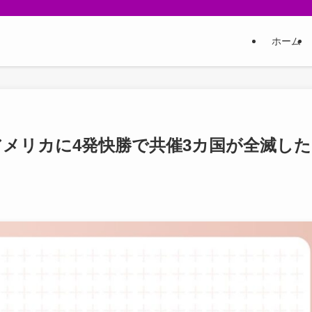
ホーム
アメリカに4発快勝で共催3カ国が全滅した