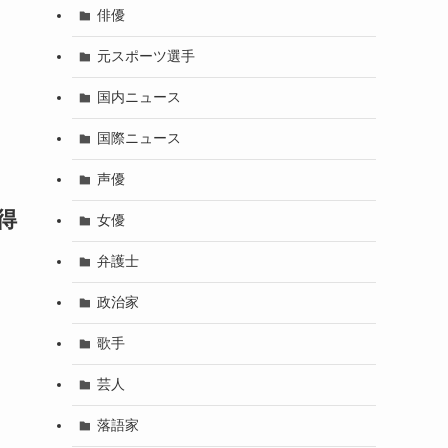
俳優
元スポーツ選手
国内ニュース
国際ニュース
声優
得
女優
弁護士
政治家
歌手
芸人
落語家