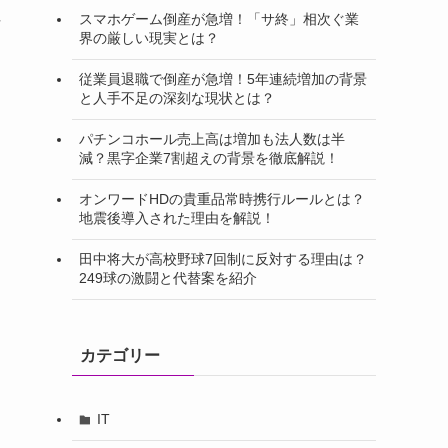
注
スマホゲーム倒産が急増！「サ終」相次ぐ業
界の厳しい現実とは？
従業員退職で倒産が急増！5年連続増加の背景
と人手不足の深刻な現状とは？
パチンコホール売上高は増加も法人数は半
減？黒字企業7割超えの背景を徹底解説！
オンワードHDの貴重品常時携行ルールとは？
地震後導入された理由を解説！
田中将大が高校野球7回制に反対する理由は？
249球の激闘と代替案を紹介
カテゴリー
IT