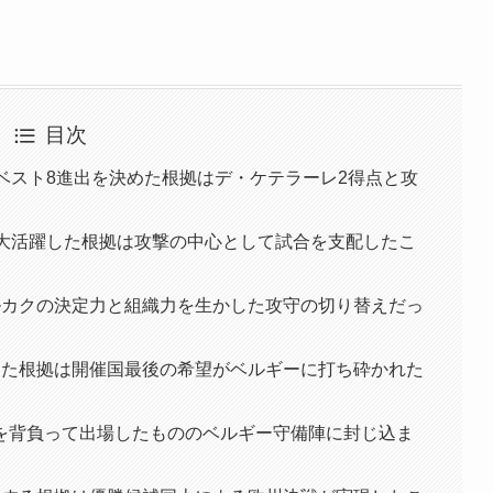
目次
ベスト8進出を決めた根拠はデ・ケテラーレ2得点と攻
と大活躍した根拠は攻撃の中心として試合を支配したこ
ルカクの決定力と組織力を生かした攻守の切り替えだっ
した根拠は開催国最後の希望がベルギーに打ち砕かれた
を背負って出場したもののベルギー守備陣に封じ込ま