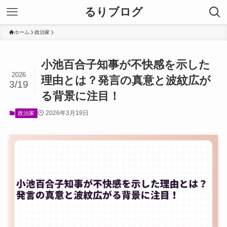
るりブログ
ホーム
政治家
小池百合子知事が不快感を示した
2026
理由とは？発言の真意と波紋広が
3/19
る背景に注目！
2026年3月19日
政治家