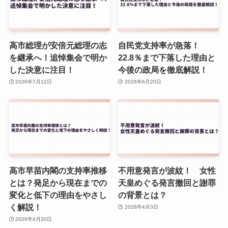
高市総理が安倍元総理の志
自民党支持率が急落！
を継承へ！追悼集会で明か
22.8％まで下落した理由と
した決意に注目！
今後の政局を徹底解説！
2026年7月12日
2026年6月20日
高市早苗内閣の支持率推移
不用意発言が波紋！ 女性
とは？発足から現在までの
天皇めぐる発言撤回と謝罪
変化と低下の理由をやさし
の背景とは？
く解説！
2026年4月3日
2026年4月20日