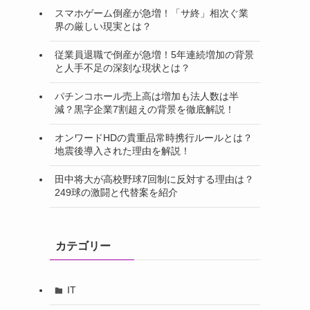
スマホゲーム倒産が急増！「サ終」相次ぐ業
界の厳しい現実とは？
従業員退職で倒産が急増！5年連続増加の背景
と人手不足の深刻な現状とは？
パチンコホール売上高は増加も法人数は半
減？黒字企業7割超えの背景を徹底解説！
オンワードHDの貴重品常時携行ルールとは？
地震後導入された理由を解説！
田中将大が高校野球7回制に反対する理由は？
249球の激闘と代替案を紹介
カテゴリー
IT