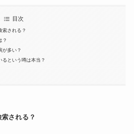
目次
検索される？
は？
演が多い？
いるという噂は本当？
検索される？