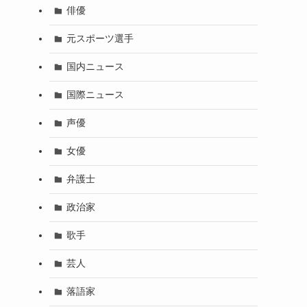
俳優
元スポーツ選手
国内ニュース
国際ニュース
声優
女優
弁護士
政治家
歌手
芸人
落語家