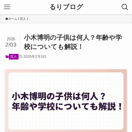
るりブログ
ホーム
芸人
小木博明の子供は何人？年齢や学
2026
2/03
校についても解説！
2026年2月3日
芸人