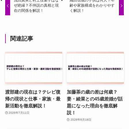
浅田真央と村上佳菜子はな
織田信成の子供は何人？年
ぜ絶縁？不仲説の真相と現
齢や家族構成をわかりやす
在の関係を解説！
く解説！
関連記事
渡部建の現在は？テレビ復
加藤茶の歳の差は何歳？
帰の現状と仕事・家族・最
妻・綾菜との45歳差婚が話
新活動を徹底解説！
題になった理由を徹底解
説！
2026年7月11日
2026年6月18日