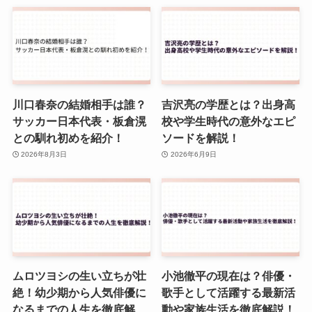
川口春奈の結婚相手は誰？
吉沢亮の学歴とは？出身高
サッカー日本代表・板倉滉
校や学生時代の意外なエピ
との馴れ初めを紹介！
ソードを解説！
2026年8月3日
2026年6月9日
ムロツヨシの生い立ちが壮
小池徹平の現在は？俳優・
絶！幼少期から人気俳優に
歌手として活躍する最新活
なるまでの人生を徹底解
動や家族生活を徹底解説！