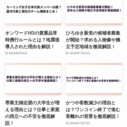
オンワードHDの貴重品常
ひろゆき新党の候補者募集
時携行ルールとは？地震後
が開始？求める人物像や擁
導入された理由を解説！
立予定地域を徹底解説！
2026年8月5日
2026年7月31日
専業主婦志望の大学生が増
かつや客数減少の理由と
える理由とは？仕事と家庭
は？ワンコイン終了で進む
の両立への不安を徹底解
客離れの背景を徹底解説！
説！
2026年7月27日