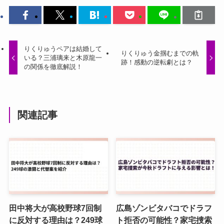
りくりゅうペアは結婚して
りくりゅう金掴むまでの軌
いる？三浦璃来と木原龍一
跡！感動の逆転劇とは？
の関係を徹底解説！
関連記事
田中将大が高校野球7回制
広島ゾンビタバコでドラフ
に反対する理由は？249球
ト拒否の可能性？家宅捜索