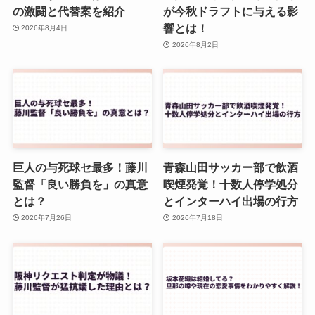
の激闘と代替案を紹介
が今秋ドラフトに与える影
響とは！
2026年8月4日
2026年8月2日
巨人の与死球セ最多！藤川
青森山田サッカー部で飲酒
監督「良い勝負を」の真意
喫煙発覚！十数人停学処分
とは？
とインターハイ出場の行方
2026年7月26日
2026年7月18日