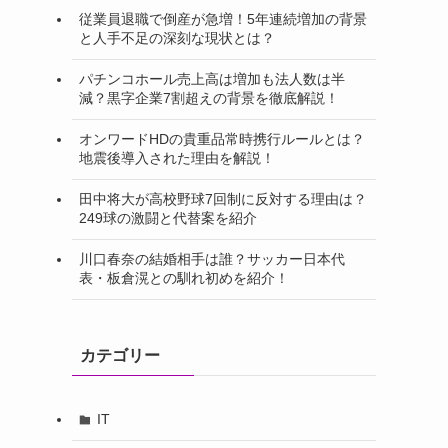
従業員退職で倒産が急増！5年連続増加の背景
と人手不足の深刻な現状とは？
パチンコホール売上高は増加も法人数は半
減？黒字企業7割超えの背景を徹底解説！
オンワードHDの貴重品常時携行ルールとは？
地震後導入された理由を解説！
田中将大が高校野球7回制に反対する理由は？
249球の激闘と代替案を紹介
川口春奈の結婚相手は誰？サッカー日本代
表・板倉滉との馴れ初めを紹介！
カテゴリー
IT