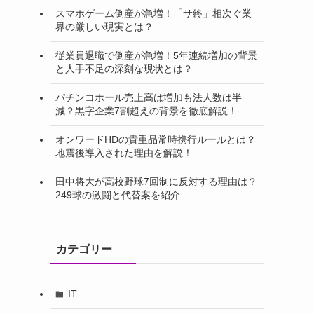
スマホゲーム倒産が急増！「サ終」相次ぐ業
界の厳しい現実とは？
従業員退職で倒産が急増！5年連続増加の背景
と人手不足の深刻な現状とは？
パチンコホール売上高は増加も法人数は半
減？黒字企業7割超えの背景を徹底解説！
オンワードHDの貴重品常時携行ルールとは？
地震後導入された理由を解説！
田中将大が高校野球7回制に反対する理由は？
249球の激闘と代替案を紹介
カテゴリー
IT