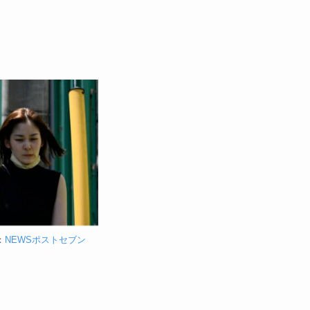
：
NEWSポストセブン
。