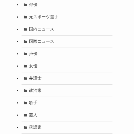
俳優
元スポーツ選手
国内ニュース
国際ニュース
声優
女優
弁護士
政治家
歌手
芸人
落語家