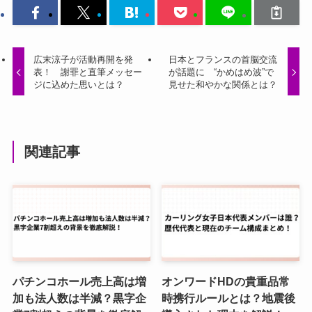
広末涼子が活動再開を発
日本とフランスの首脳交流
表！ 謝罪と直筆メッセー
が話題に “かめはめ波”で
ジに込めた思いとは？
見せた和やかな関係とは？
関連記事
パチンコホール売上高は増
オンワードHDの貴重品常
加も法人数は半減？黒字企
時携行ルールとは？地震後