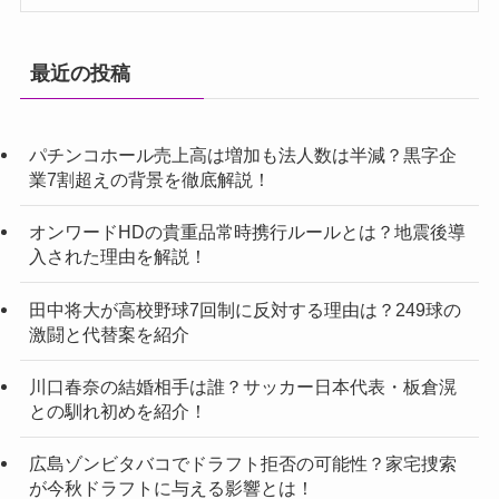
最近の投稿
パチンコホール売上高は増加も法人数は半減？黒字企
業7割超えの背景を徹底解説！
オンワードHDの貴重品常時携行ルールとは？地震後導
入された理由を解説！
田中将大が高校野球7回制に反対する理由は？249球の
激闘と代替案を紹介
川口春奈の結婚相手は誰？サッカー日本代表・板倉滉
との馴れ初めを紹介！
広島ゾンビタバコでドラフト拒否の可能性？家宅捜索
が今秋ドラフトに与える影響とは！