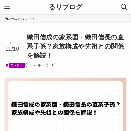
るりブログ
ホーム
タレント
織田信成の家系図・織田信長の直
2025
系子孫？家族構成や先祖との関係
11/10
を解説！
2025年11月10日
タレント