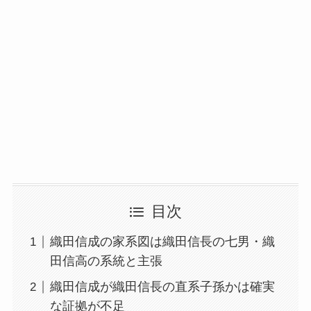
目次
織田信成の家系図は織田信長の七男・織
田信高の系統と主張
織田信成が織田信長の直系子孫かは確実
な証拠が不足